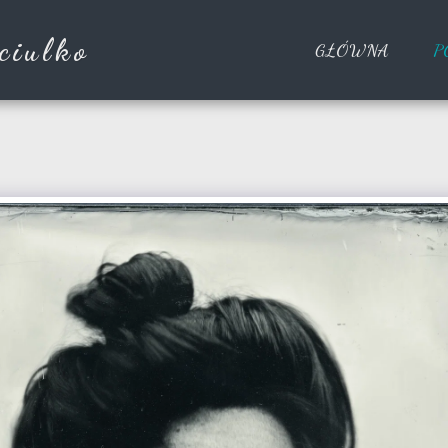
ciulko
GŁÓWNA
P