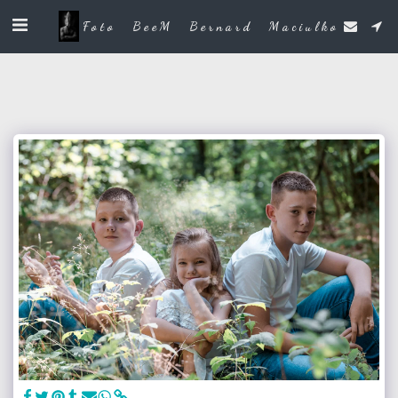
Foto BeeM Bernard Maciulko