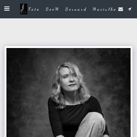
Foto BeeM Bernard Maciulko